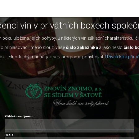
idenci vín v privátních boxech společ
 boxu uložena, jejich pohyby, u některých vín základní charakteristiku, 
o přihlašovací jméno slouží vaše
číslo zákazníka
a jako heslo
číslo b
 Vás i jednoduchý manuál jak se v programu pohybovat.
Uživatelská příru
Přihlašovací jméno
Heslo