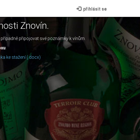
přihlásit se
nosti Znovín.
či případně připojovat své poznámky k vínům.
oxu
.
čka ke stažení (.docx)